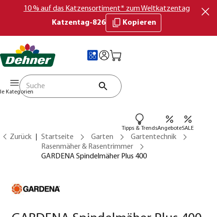
10 % auf das Katzensortiment* zum Weltkatzentag
Katzentag-826
Kopieren
lle Kategorien
Tipps & Trends
Angebote
SALE
Zurück
Startseite
Garten
Gartentechnik
Rasenmäher & Rasentrimmer
GARDENA Spindelmäher Plus 400