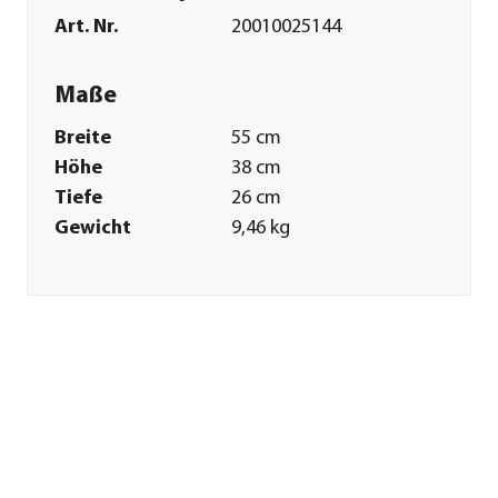
Art. Nr.
20010025144
Maße
Breite
55 cm
Höhe
38 cm
Tiefe
26 cm
Gewicht
9,46 kg
Merkmale
Farbe
Schwarz|Silber|Türkis
Materialien
Stahl
Technische Details
Flächenempfehlung
250 m²
ca.
Schnittbreite
40 cm