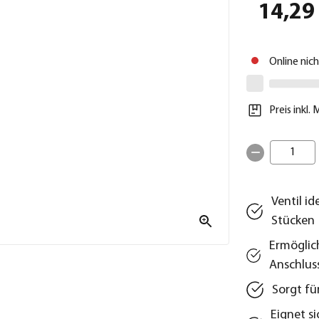
14,29
Online nic
Preis inkl.
1
Ventil i
Stücken
Ermöglic
Anschlus
Sorgt fü
Eignet s