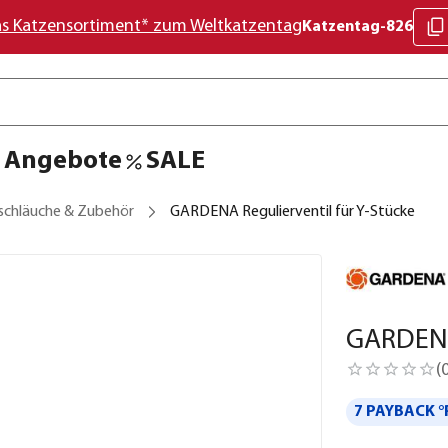
as Katzensortiment* zum Weltkatzentag
Katzentag-826
Angebote
SALE
schläuche & Zubehör
GARDENA Regulierventil für Y-Stücke
GARDENA 
(
7 PAYBACK °