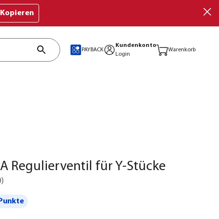
Kopieren
Kundenkonto
PAYBACK
Warenkorb
Login
Regulierventil für Y-Stücke
0
)
Punkte