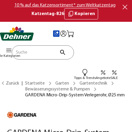
10 % auf das Katzensortiment* zum Weltkatzentag
Katzentag-826
Kopieren
lle Kategorien
Tipps & Trends
Angebote
SALE
Zurück
Startseite
Garten
Gartentechnik
Bewässerungssysteme & Pumpen
GARDENA Micro-Drip-System Verlegerohr, Ø25 mm