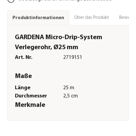
Über das Produkt
Bewert
Produktinformationen
GARDENA Micro-Drip-System
Verlegerohr, Ø25 mm
Art. Nr.
2719151
Maße
Länge
25 m
Durchmesser
2,5 cm
Merkmale
Farbe
Schwarz
Materialien
Polyethylen
Sonstiges