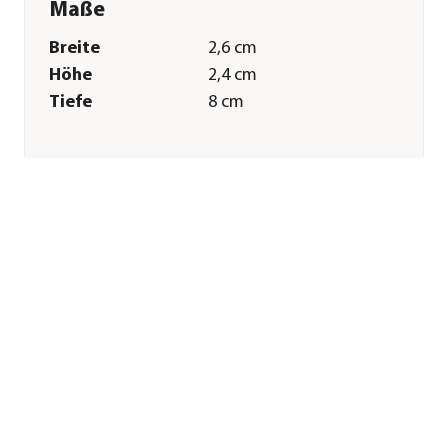
Maße
Breite
2,6 cm
Höhe
2,4 cm
Tiefe
8 cm
Gewicht
40 g
Merkmale
Farbe
Anthrazit
Materialien
Kunststoff
Inhalt
3 Stück
Sonstiges
Marke
Gardena
Garantie
2 Jahr(e)
Herstellerangaben
Land
Deutschland
Firma
GARDENA