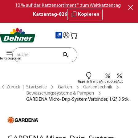
10 % auf das Katzensortiment* zum Weltkatzentag
Katzentag-826
Kopieren
lle Kategorien
Tipps & Trends
Angebote
SALE
Zurück
Startseite
Garten
Gartentechnik
Bewässerungssysteme & Pumpen
GARDENA Micro-Drip-System Verbinder, 1/2", 3 Stk.