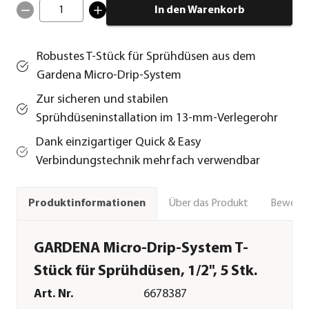
1
In den Warenkorb
Robustes T-Stück für Sprühdüsen aus dem
Gardena Micro-Drip-System
Zur sicheren und stabilen
Sprühdüseninstallation im 13-mm-Verlegerohr
Dank einzigartiger Quick & Easy
Verbindungstechnik mehrfach verwendbar
Über das Produkt
Bewert
Produktinformationen
GARDENA Micro-Drip-System T-
Stück für Sprühdüsen, 1/2", 5 Stk.
Art. Nr.
6678387