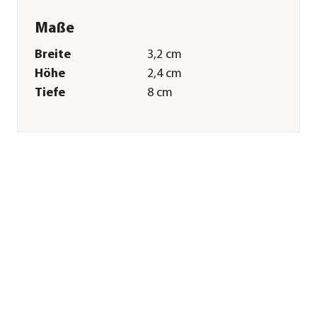
Maße
Breite
3,2 cm
Höhe
2,4 cm
Tiefe
8 cm
Gewicht
70 g
Merkmale
Farbe
Anthrazit
Materialien
Kunststoff
Inhalt
5 Stück
Sonstiges
Marke
Gardena
Garantie
2 Jahr(e)
Herstellerangaben
Land
Deutschland