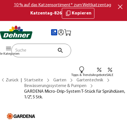
10 % auf das Katzensortiment* zum Weltkatzentag
Katzentag-826
Kopieren
lle Kategorien
Tipps & Trends
Angebote
SALE
Zurück
Startseite
Garten
Gartentechnik
Bewässerungssysteme & Pumpen
GARDENA Micro-Drip-System T-Stück für Sprühdüsen,
1/2", 5 Stk.