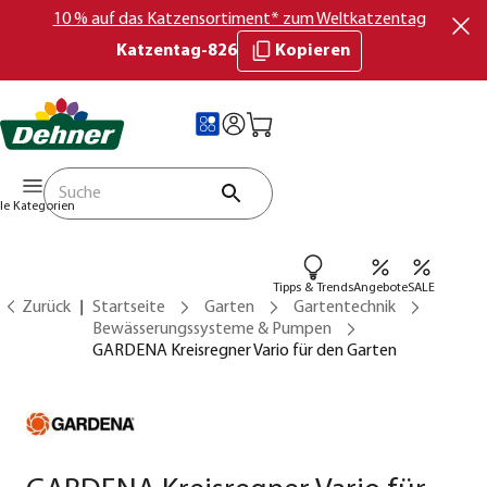
10 % auf das Katzensortiment* zum Weltkatzentag
Katzentag-826
Kopieren
lle Kategorien
Tipps & Trends
Angebote
SALE
Zurück
Startseite
Garten
Gartentechnik
Bewässerungssysteme & Pumpen
GARDENA Kreisregner Vario für den Garten