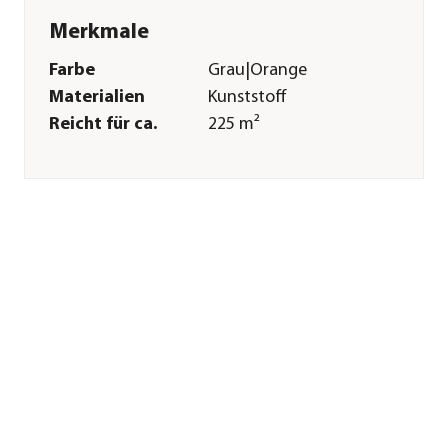
Merkmale
Farbe
Grau|Orange
Materialien
Kunststoff
Reicht für ca.
225 m²
Sonstiges
Marke
Gardena
Garantie
2 Jahr(e)
Herstellerangaben
Land
Deutschland
Firma
GARDENA
Deutschland GmbH
E-Mail
service@gardena.com
Straße
Hans-Lorenser-Str.
Hausnummer
40