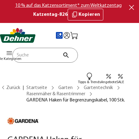
10 % auf das Katzensortiment* zum Weltkatzentag
Katzentag-826
Kopieren
lle Kategorien
Tipps & Trends
Angebote
SALE
Zurück
Startseite
Garten
Gartentechnik
Rasenmäher & Rasentrimmer
GARDENA Haken für Begrenzungskabel, 100 Stk.