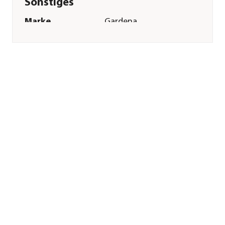
Sonstiges
Marke
Gardena
Herstellerangaben
Land
Deutschland
Firma
GARDENA
Deutschland GmbH
E-Mail
service@gardena.com
Straße
Hans-Lorenser-Str.
Hausnummer
40
Postleitzahl
89079
Stadt
Ulm