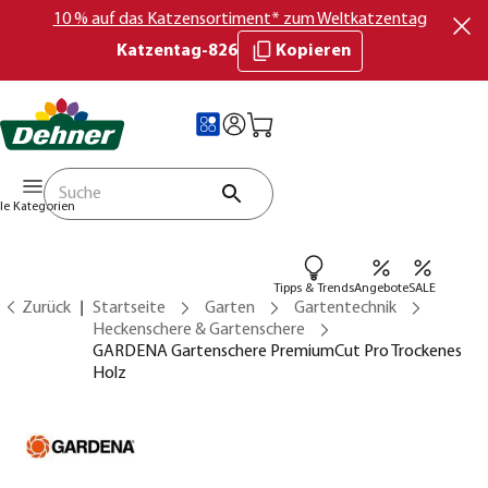
10 % auf das Katzensortiment* zum Weltkatzentag
Katzentag-826
Kopieren
lle Kategorien
Tipps & Trends
Angebote
SALE
Zurück
Startseite
Garten
Gartentechnik
Heckenschere & Gartenschere
GARDENA Gartenschere PremiumCut Pro Trockenes
Holz