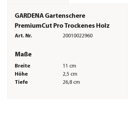
GARDENA Gartenschere
PremiumCut Pro Trockenes Holz
Art. Nr.
20010022960
Maße
Breite
11 cm
Höhe
2,5 cm
Tiefe
26,8 cm
Gewicht
260 g
Merkmale
Farbe
Anthrazit|Türkis
Materialien
Edelstahl|Stahl|Kunststoff
Technische Details