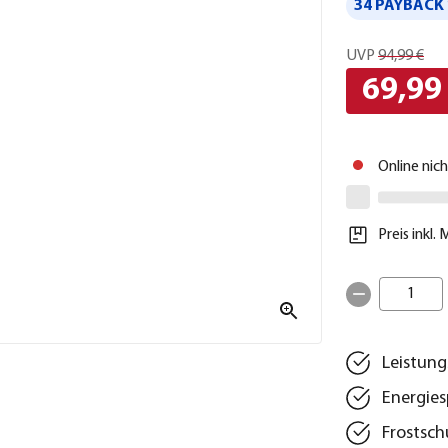
34 PAYBACK 
UVP
94,99 €
69,99
Online nic
Preis inkl.
1
Leistung
Energie
Frostsch