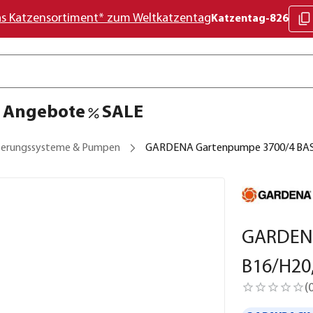
as Katzensortiment* zum Weltkatzentag
Katzentag-826
Angebote
SALE
erungssysteme & Pumpen
GARDENA Gartenpumpe 3700/4 BASIC
GARDENA
B16/H20
(