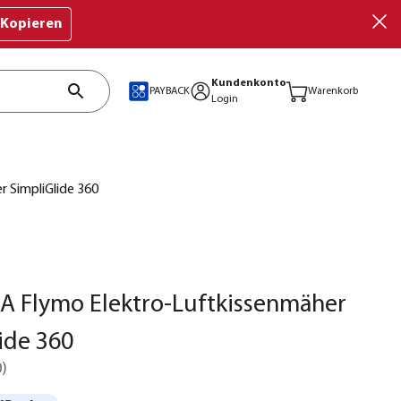
Kopieren
Kundenkonto
PAYBACK
Warenkorb
Login
 SimpliGlide 360
 Flymo Elektro-Luftkissenmäher
ide 360
0
)