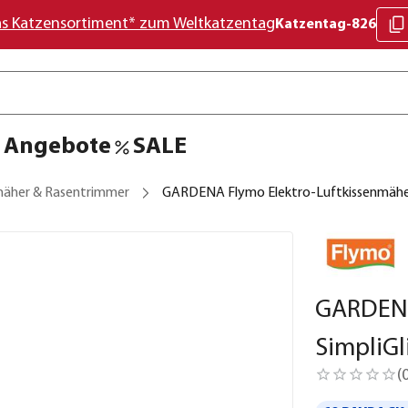
as Katzensortiment* zum Weltkatzentag
Katzentag-826
Angebote
SALE
äher & Rasentrimmer
GARDENA Flymo Elektro-Luftkissenmäher
GARDENA
SimpliGl
(