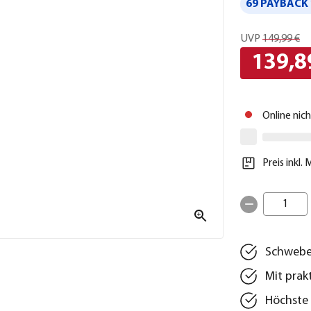
69 PAYBACK 
UVP
149,99 €
139,8
Online nic
Preis inkl.
1
Schwebe
Mit pra
Höchste 