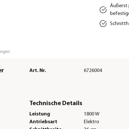
Äußerst 
befestig
Schnitth
ungen
er
Art. Nr.
6726004
Technische Details
Leistung
1800 W
Antriebsart
Elektro