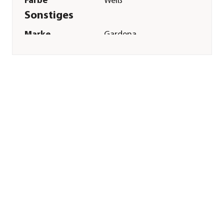
Farbe
Weiß
Sonstiges
Marke
Gardena
Hinweis
Passend für EasyCut
400, ComfortCut
450, PowerCut 500,
Turbotrimmer:
9805,9806,9807,9808,9809,9827
Herstellerangaben
Land
Deutschland
Firma
GARDENA
Deutschland GmbH
E-Mail
service@gardena.com
Straße
Hans-Lorenser-Str.
Hausnummer
40
Postleitzahl
89079