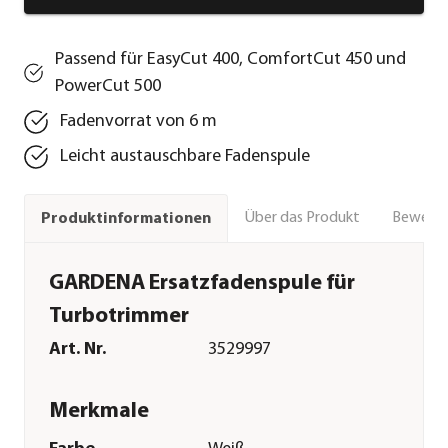
Passend für EasyCut 400, ComfortCut 450 und
PowerCut 500
Fadenvorrat von 6 m
Leicht austauschbare Fadenspule
Über das Produkt
Bewert
Produktinformationen
GARDENA Ersatzfadenspule für
Turbotrimmer
Art. Nr.
3529997
Merkmale