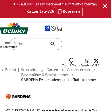
10 % auf das Katzensortiment* zum Weltkatzentag
Katzentag-826
Kopieren
lle Kategorien
Tipps & Trends
Angebote
SALE
Zurück
Startseite
Garten
Gartentechnik
Rasenmäher & Rasentrimmer
GARDENA Ersatzfadenspule für Turbotrimmer