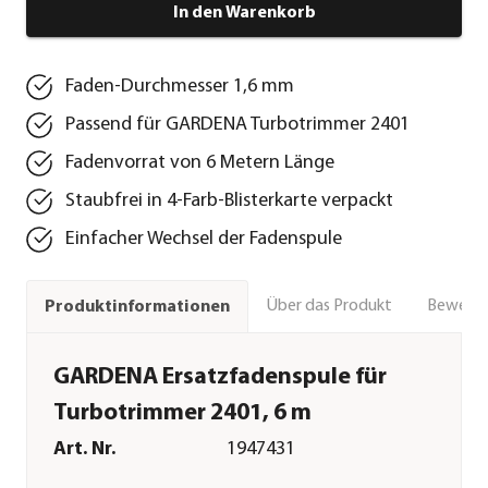
In den Warenkorb
Faden-Durchmesser 1,6 mm
Passend für GARDENA Turbotrimmer 2401
Fadenvorrat von 6 Metern Länge
Staubfrei in 4-Farb-Blisterkarte verpackt
Einfacher Wechsel der Fadenspule
Über das Produkt
Bewert
Produktinformationen
GARDENA Ersatzfadenspule für
Turbotrimmer 2401, 6 m
Art. Nr.
1947431