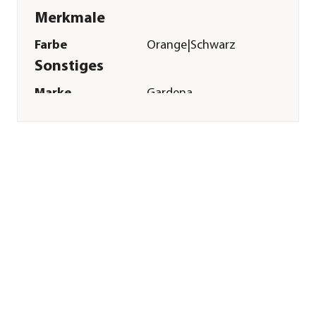
Merkmale
Farbe
Orange|Schwarz
Sonstiges
Marke
Gardena
Herstellerangaben
Land
Deutschland
Firma
GARDENA
Deutschland GmbH
E-Mail
service@gardena.com
Straße
Hans-Lorenser-Str.
Hausnummer
40
Postleitzahl
89079
Stadt
Ulm