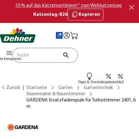
10 % auf das Katzensortiment* zum Weltkatzentag
Katzentag-826
Kopieren
lle Kategorien
Tipps & Trends
Angebote
SALE
Zurück
Startseite
Garten
Gartentechnik
Rasenmäher & Rasentrimmer
GARDENA Ersatzfadenspule für Turbotrimmer 2401, 6
m