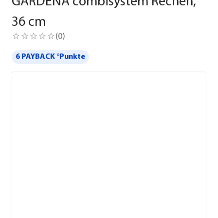
GARDENA combisystem Rechen,
36 cm
(
0
)
6 PAYBACK °Punkte