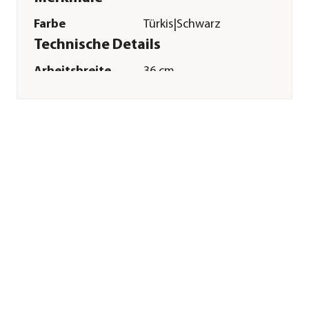
Farbe
Türkis|Schwarz
Technische Details
Arbeitsbreite
36 cm
Sonstiges
Marke
Gardena
Garantie
25 Jahr(e)
Herstellerangaben
Land
Deutschland
Firma
GARDENA
Deutschland GmbH
E-Mail
service@gardena.com
Straße
Hans-Lorenser-Str.
Hausnummer
40
Postleitzahl
89079