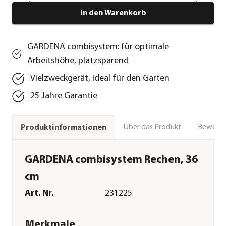
In den Warenkorb
GARDENA combisystem: für optimale
Arbeitshöhe, platzsparend
Vielzweckgerät, ideal für den Garten
25 Jahre Garantie
Über das Produkt
Bewert
Produktinformationen
GARDENA combisystem Rechen, 36
cm
Art. Nr.
231225
Merkmale