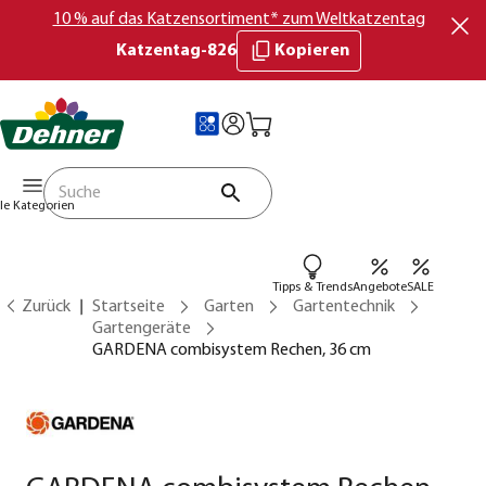
10 % auf das Katzensortiment* zum Weltkatzentag
Katzentag-826
Kopieren
lle Kategorien
Tipps & Trends
Angebote
SALE
Zurück
Startseite
Garten
Gartentechnik
Gartengeräte
GARDENA combisystem Rechen, 36 cm