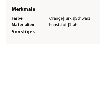
Merkmale
Farbe
Orange|Türkis|Schwarz
Materialien
Kunststoff|Stahl
Sonstiges
Marke
Gardena
Garantie
25 Jahr(e)
Herstellerangaben
Land
Deutschland
Firma
GARDENA
Deutschland GmbH
E-Mail
service@gardena.com
Straße
Hans-Lorenser-Str.
Hausnummer
40
Postleitzahl
89079