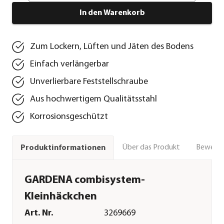
In den Warenkorb
Zum Lockern, Lüften und Jäten des Bodens
Einfach verlängerbar
Unverlierbare Feststellschraube
Aus hochwertigem Qualitätsstahl
Korrosionsgeschützt
Über das Produkt
Bewert
Produktinformationen
GARDENA combisystem-
Kleinhäckchen
Art. Nr.
3269669