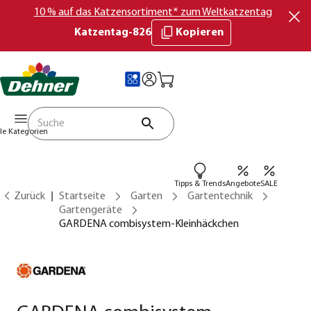
10 % auf das Katzensortiment* zum Weltkatzentag
Katzentag-826
Kopieren
lle Kategorien
Tipps & Trends
Angebote
SALE
Zurück
Startseite
Garten
Gartentechnik
Gartengeräte
GARDENA combisystem-Kleinhäckchen