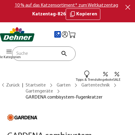
10 % auf das Katzensortiment* zum Weltkatzentag
Katzentag-826
Kopieren
lle Kategorien
Tipps & Trends
Angebote
SALE
Zurück
Startseite
Garten
Gartentechnik
Gartengeräte
GARDENA combisystem-Fugenkratzer