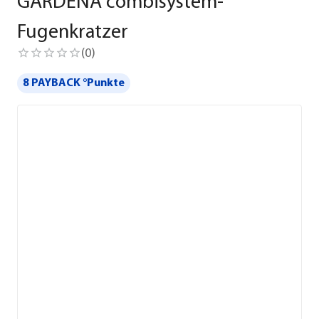
GARDENA combisystem-
Fugenkratzer
(
0
)
8 PAYBACK °Punkte