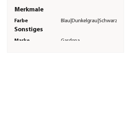
Merkmale
Farbe
Blau|Dunkelgrau|Schwarz|Oran
Sonstiges
Marke
Gardena
Garantie
25 Jahr(e)
Herstellerangaben
Land
Deutschland
Firma
GARDENA
Deutschland GmbH
E-Mail
service@gardena.com
Straße
Hans-Lorenser-Str.
Hausnummer
40
Postleitzahl
89079
Stadt
Ulm