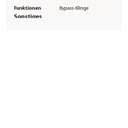
Funktionen
Bypass-Klinge
Sonstiges
Marke
Gardena
Garantie
25 Jahr(e)
Herstellerangaben
Land
Deutschland
Firma
GARDENA
Deutschland GmbH
E-Mail
service@gardena.com
Straße
Hans-Lorenser-Str.
Hausnummer
40
Postleitzahl
89079
Stadt
Ulm