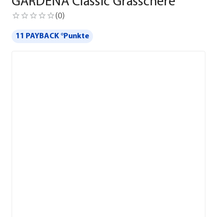
GARDENA Classic Grasschere
(
0
)
11 PAYBACK °Punkte