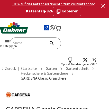
10 % auf das Katzensortiment* zum Weltkatzentag
Katzentag-826
Kopieren
lle Kategorien
Tipps & Trends
Angebote
SALE
Zurück
Startseite
Garten
Gartentechnik
Heckenschere & Gartenschere
GARDENA Classic Grasschere