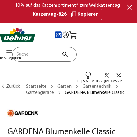
10 % auf das Katzensortiment* zum Weltkatzentag
Katzentag-826
Kopieren
lle Kategorien
Tipps & Trends
Angebote
SALE
Zurück
Startseite
Garten
Gartentechnik
Gartengeräte
GARDENA Blumenkelle Classic
GARDENA Blumenkelle Classic