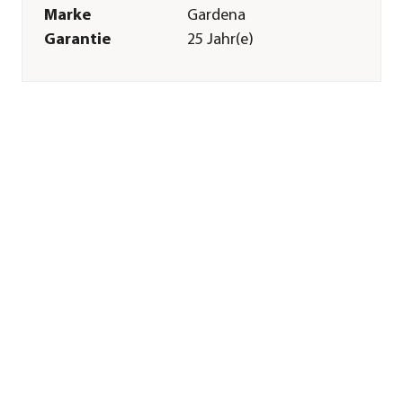
Marke
Gardena
Garantie
25 Jahr(e)
Herstellerangaben
Land
Deutschland
Firma
GARDENA
Deutschland GmbH
E-Mail
service@gardena.com
Straße
Hans-Lorenser-Str.
Hausnummer
40
Postleitzahl
89079
Stadt
Ulm