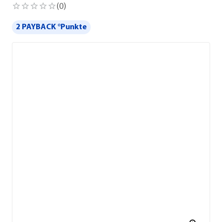
(
0
)
2 PAYBACK °Punkte