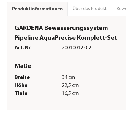
Über das Produkt
Bewert
Produktinformationen
GARDENA Bewässerungssystem
Pipeline AquaPrecise Komplett-Set
Art. Nr.
20010012302
Maße
Breite
34 cm
Höhe
22,5 cm
Tiefe
16,5 cm
Gewicht
6,1 kg
Merkmale
Farbe
Schwarz|Grau|Orange|Türkis
Materialien
Kunststoff