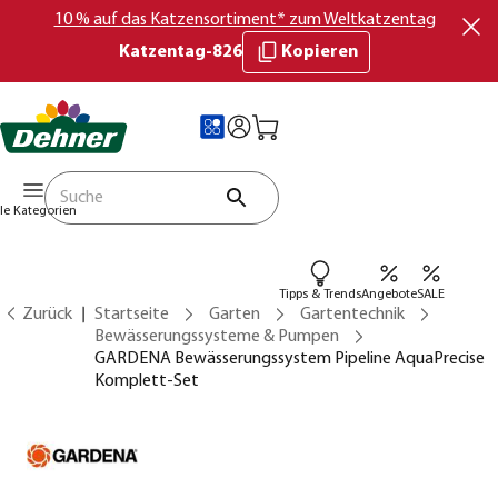
10 % auf das Katzensortiment* zum Weltkatzentag
Katzentag-826
Kopieren
lle Kategorien
Tipps & Trends
Angebote
SALE
Zurück
Startseite
Garten
Gartentechnik
Bewässerungssysteme & Pumpen
GARDENA Bewässerungssystem Pipeline AquaPrecise
Komplett-Set