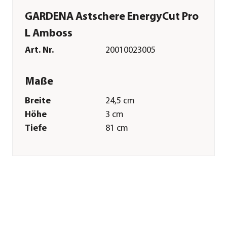
GARDENA Astschere EnergyCut Pro
L Amboss
Art. Nr.
20010023005
Maße
Breite
24,5 cm
Höhe
3 cm
Tiefe
81 cm
Gewicht
1,45 kg
Merkmale
Farbe
Anthrazit|Türkis
Materialien
Stahl|Aluminium
Technische Details
Funktionen
Amboss-Klinge