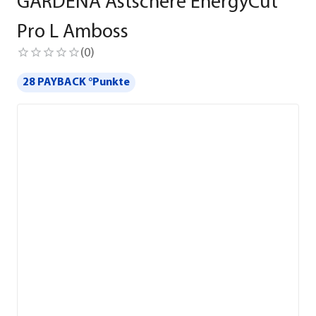
GARDENA Astschere EnergyCut
Pro L Amboss
(
0
)
28 PAYBACK °Punkte