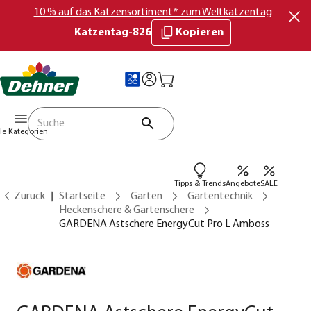
10 % auf das Katzensortiment* zum Weltkatzentag
Katzentag-826
Kopieren
lle Kategorien
Tipps & Trends
Angebote
SALE
Zurück
Startseite
Garten
Gartentechnik
Heckenschere & Gartenschere
GARDENA Astschere EnergyCut Pro L Amboss