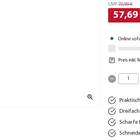
UVP
70,99 €
57,69
Online sof
Preis inkl.
1
Praktisc
Dreifach
Scharfe 
Schneide