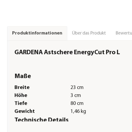
Über das Produkt
Bewert
Produktinformationen
GARDENA Astschere EnergyCut Pro L
Maße
Breite
23 cm
Höhe
3 cm
Tiefe
80 cm
Gewicht
1,46 kg
Technische Details
Funktionen
Bypass-Klinge