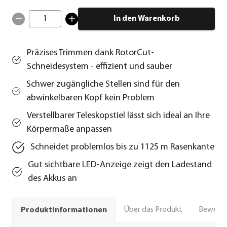
1
In den Warenkorb
Präzises Trimmen dank RotorCut-
Schneidesystem - effizient und sauber
Schwer zugängliche Stellen sind für den
abwinkelbaren Kopf kein Problem
Verstellbarer Teleskopstiel lässt sich ideal an Ihre
Körpermaße anpassen
Schneidet problemlos bis zu 1125 m Rasenkante
Gut sichtbare LED-Anzeige zeigt den Ladestand
des Akkus an
Über das Produkt
Bewert
Produktinformationen