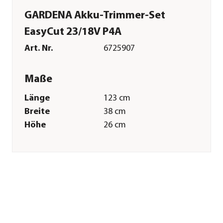
GARDENA Akku-Trimmer-Set
EasyCut 23/18V P4A
Art. Nr.
6725907
Maße
Länge
123 cm
Breite
38 cm
Höhe
26 cm
Gewicht
2,4 kg
Merkmale
Farbe
Türkis|Orange|Dunkelgrau
Materialien
Kunststoff|Eisen
Technische Details
Leistung
2 Ah