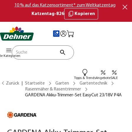
10 % auf das Katzensortiment* zum Weltkatzentag
Katzentag-826
Kopieren
lle Kategorien
Tipps & Trends
Angebote
SALE
Zurück
Startseite
Garten
Gartentechnik
Rasenmäher & Rasentrimmer
GARDENA Akku-Trimmer-Set EasyCut 23/18V P4A