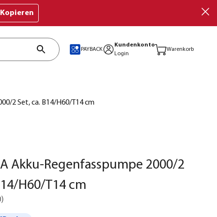
Kopieren
Kundenkonto
PAYBACK
Warenkorb
Login
/2 Set, ca. B14/H60/T14 cm
 Akku-Regenfasspumpe 2000/2
 B14/H60/T14 cm
0
)