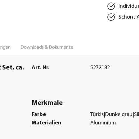
Individue
Schont A
ungen
Downloads & Dokumente
et, ca.
Art. Nr.
5272182
Merkmale
Farbe
Türkis|Dunkelgrau|S
Materialien
Aluminium