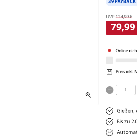
39 PAYBACK 
UVP
124,99 €
79,99
Online nic
Preis inkl.
1
Gießen, 
Bis zu 2.
Automati