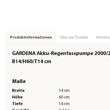
Über das Produkt
Bewert
Produktinformationen
GARDENA Akku-Regenfasspumpe 2000/2 S
B14/H60/T14 cm
Maße
Breite
14 cm
Höhe
60 cm
Tiefe
14 cm