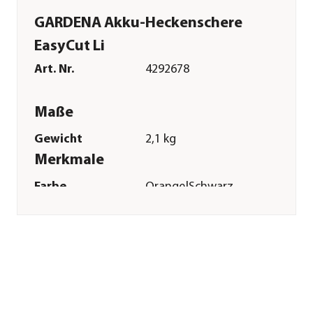
GARDENA Akku-Heckenschere
EasyCut Li
Art. Nr.
4292678
Maße
Gewicht
2,1 kg
Merkmale
Farbe
Orange|Schwarz
Technische Details
Spannung
14,4 V
Antriebsart
Akku
Ladezeit
4 Stunde(n)
Laufzeit
60 Minute(n)
Sonstiges