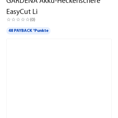
GARDENA Akku-Heckenschere
EasyCut Li
(
0
)
48 PAYBACK °Punkte