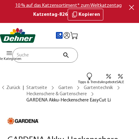
10 % auf das Katzensortiment* zum Weltkatzentag
Katzentag-826
Kopieren
lle Kategorien
Tipps & Trends
Angebote
SALE
Zurück
Startseite
Garten
Gartentechnik
Heckenschere & Gartenschere
GARDENA Akku-Heckenschere EasyCut Li