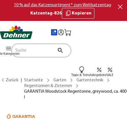
10 % auf das Katzensortiment* zum Weltkatzentag
Katzentag-826
Kopieren
lle Kategorien
Tipps & Trends
Angebote
SALE
Zurück
Startseite
Garten
Gartentechnik
Regentonnen & Zisternen
GARANTIA Woodstock Regentonne, greywood, ca. 400
l