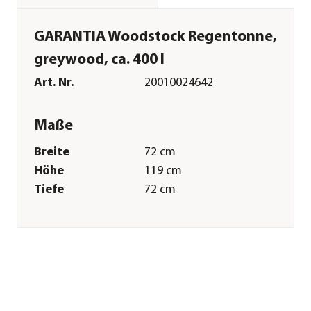
GARANTIA Woodstock Regentonne,
greywood, ca. 400 l
Art. Nr.
20010024642
Maße
Breite
72 cm
Höhe
119 cm
Tiefe
72 cm
Volumen
400 l
Gewicht
33 kg
Merkmale
Farbe
Hellgrau
Materialien
Kunststoff