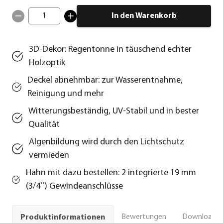
1
In den Warenkorb
3D-Dekor: Regentonne in täuschend echter
Holzoptik
Deckel abnehmbar: zur Wasserentnahme,
Reinigung und mehr
Witterungsbeständig, UV-Stabil und in bester
Qualität
Algenbildung wird durch den Lichtschutz
vermieden
Hahn mit dazu bestellen: 2 integrierte 19 mm
(3/4'') Gewindeanschlüsse
Bewertungen
Downloads 
Produktinformationen