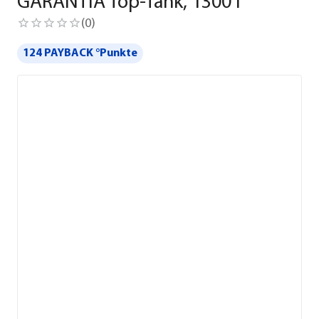
GARANTIA Top-Tank, 1300 l
(
0
)
124 PAYBACK °Punkte