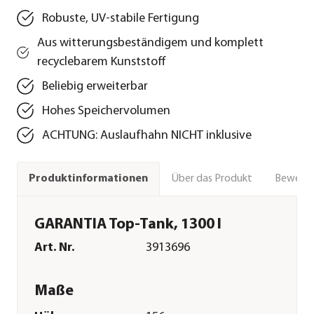
Robuste, UV-stabile Fertigung
Aus witterungsbeständigem und komplett
recyclebarem Kunststoff
Beliebig erweiterbar
Hohes Speichervolumen
ACHTUNG: Auslaufhahn NICHT inklusive
Über das Produkt
Bewert
Produktinformationen
GARANTIA Top-Tank, 1300 l
Art. Nr.
3913696
Maße