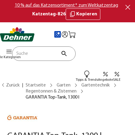
10 % auf das Katzensortiment* zum Weltkatzentag
Katzentag-826
Kopieren
lle Kategorien
Tipps & Trends
Angebote
SALE
Zurück
Startseite
Garten
Gartentechnik
Regentonnen & Zisternen
GARANTIA Top-Tank, 1300 l