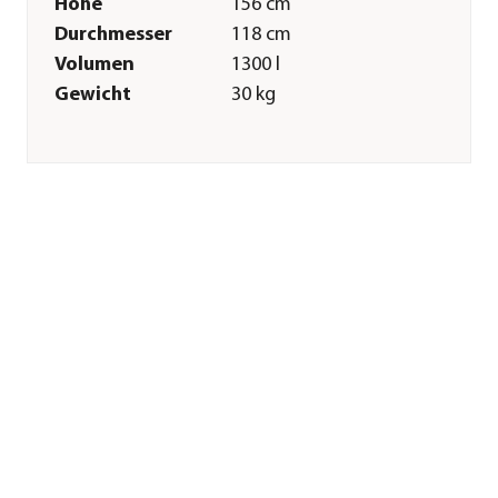
Höhe
156 cm
Durchmesser
118 cm
Volumen
1300 l
Gewicht
30 kg
Merkmale
Farbe
Grün
Materialien
Kunststoff
Sonstiges
Marke
Garantia
Garantie
5 Jahr(e)
Herstellerangaben
Land
DE
Firma
Otto Graf GmbH
Kunststofferzeugnisse
E-Mail
info@garantia.com