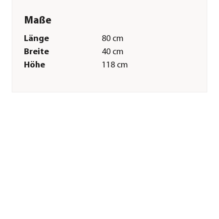
Maße
Länge
80 cm
Breite
40 cm
Höhe
118 cm
Volumen
300 l
Gewicht
15 kg
Merkmale
Farbe
Braun
Materialien
Kunststoff
Sonstiges
Marke
Garantia
Garantie
5 Jahr(e)
Hinweis
Höhe des
Auslaufhahns: ca. 35