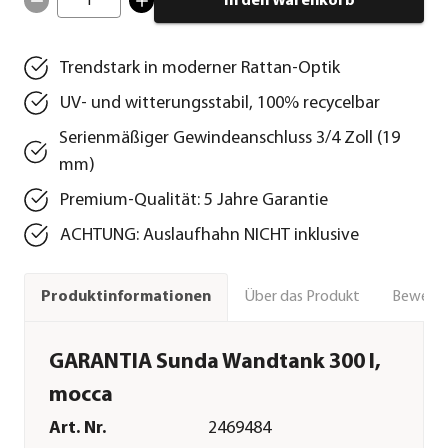
1
In den Warenkorb
Trendstark in moderner Rattan-Optik
UV- und witterungsstabil, 100% recycelbar
Serienmäßiger Gewindeanschluss 3/4 Zoll (19
mm)
Premium-Qualität: 5 Jahre Garantie
ACHTUNG: Auslaufhahn NICHT inklusive
Über das Produkt
Bewert
Produktinformationen
GARANTIA Sunda Wandtank 300 l,
mocca
Art. Nr.
2469484