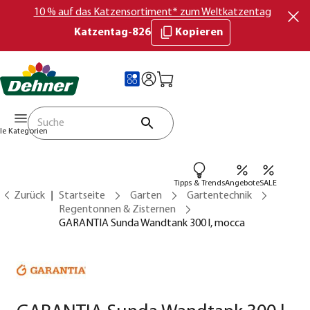
10 % auf das Katzensortiment* zum Weltkatzentag
Katzentag-826
Kopieren
lle Kategorien
Tipps & Trends
Angebote
SALE
Zurück
Startseite
Garten
Gartentechnik
Regentonnen & Zisternen
GARANTIA Sunda Wandtank 300 l, mocca