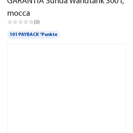
GARANTIA Sunda Wandtank 300 l,
mocca
(
0
)
101 PAYBACK °Punkte