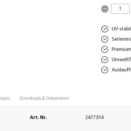
1
UV-stabi
Serienmä
Premium 
Umweltfr
Auslaufh
ungen
Downloads & Dokumente
Art. Nr.
2477354