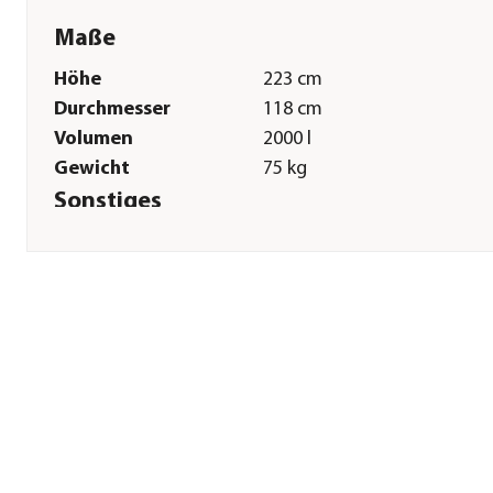
Maße
Höhe
223 cm
Durchmesser
118 cm
Volumen
2000 l
Gewicht
75 kg
Sonstiges
Marke
Garantia
Garantie
5 Jahr(e)
Hinweis
Höhe des Auslaufhahns: ca.
cm