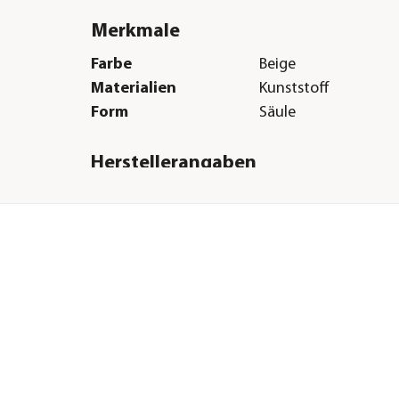
Merkmale
Farbe
Beige
Materialien
Kunststoff
Form
Säule
Herstellerangaben
Land
DE
Firma
Otto Graf GmbH
 40
Kunststofferzeugnis
E-Mail
info@garantia.com
Straße
Carl-Zeiss-Str.
Hausnummer
2 - 6
Postleitzahl
79331
Stadt
Teningen