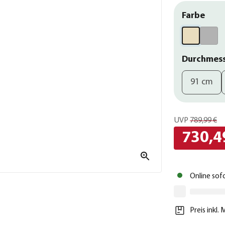
Farbe
Durchmes
91 cm
UVP
789,99 €
730,4
Online sof
Preis inkl.