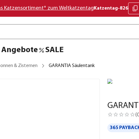
as Katzensortiment* zum Weltkatzentag
Katzentag-826
Angebote
SALE
onnen & Zisternen
GARANTIA Säulentank
GARANTI
(
365 PAYBACK