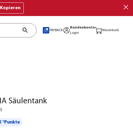
Kopieren
Kundenkonto
PAYBACK
Warenkorb
Login
A Säulentank
0
)
 °Punkte