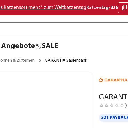
as Katzensortiment* zum Weltkatzentag
Katzentag-826
Angebote
SALE
onnen & Zisternen
GARANTIA Säulentank
GARANTI
(
221 PAYBACK