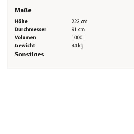
Maße
Höhe
222 cm
Durchmesser
91 cm
Volumen
1000 l
Gewicht
44 kg
Sonstiges
Marke
Garantia
Garantie
5 Jahr(e)
Hinweis
Höhe des Auslaufhahns: ca.
cm