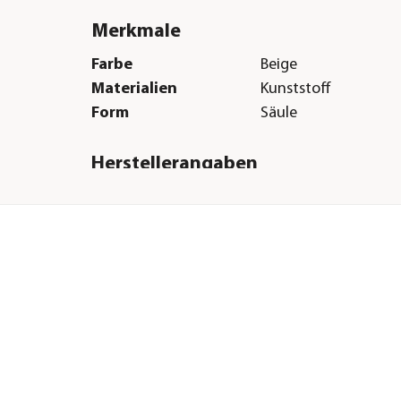
Merkmale
Farbe
Beige
Materialien
Kunststoff
Form
Säule
Herstellerangaben
Land
DE
Firma
Otto Graf GmbH
 40
Kunststofferzeugnis
E-Mail
info@garantia.com
Straße
Carl-Zeiss-Str.
Hausnummer
2 - 6
Postleitzahl
79331
Stadt
Teningen