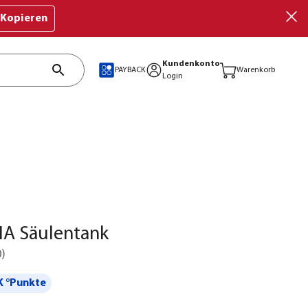
Kopieren
Kundenkonto
PAYBACK
Warenkorb
Login
A Säulentank
0
)
 °Punkte