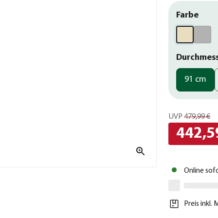
Farbe
Durchmes
91 cm
UVP
479,99 €
442,5
Online sof
Preis inkl.