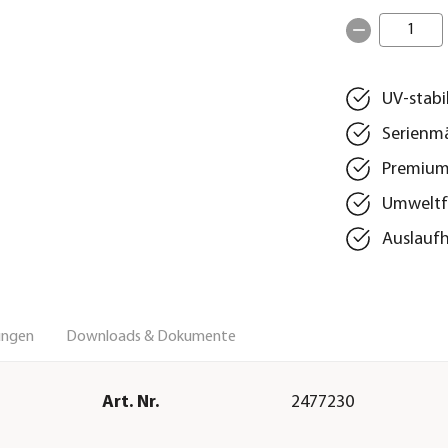
1
UV-stabi
Serienmä
Premium 
Umweltfr
Auslaufh
ungen
Downloads & Dokumente
Art. Nr.
2477230