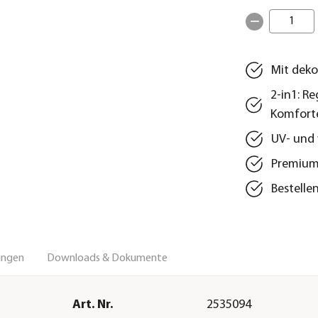
1
Mit deko
2-in1: R
Komfort
UV- und 
Premium-
Bestelle
ungen
Downloads & Dokumente
Art. Nr.
2535094