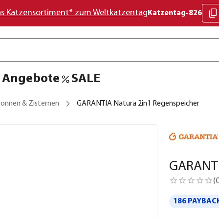
as Katzensortiment* zum Weltkatzentag
Katzentag-826
Angebote
SALE
onnen & Zisternen
GARANTIA Natura 2in1 Regenspeicher
GARANTI
(
186 PAYBACK