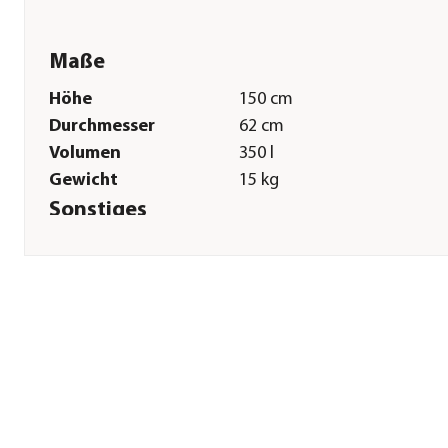
Maße
Höhe
150 cm
Durchmesser
62 cm
Volumen
350 l
Gewicht
15 kg
Sonstiges
Marke
Garantia
Garantie
5 Jahr(e)
Lieferumfang
inkl. Regentonne, Pflanzsch
Filtermatte, Komfort-
Entnahmeset für Pflanzsch
2in1, Zulaufdichtung
Hinweis
Höhe des Auslaufhahns: ca.
cm