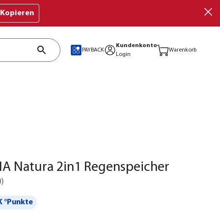
Kopieren
Kundenkonto
PAYBACK
Warenkorb
Login
A Natura 2in1 Regenspeicher
0
)
 °Punkte