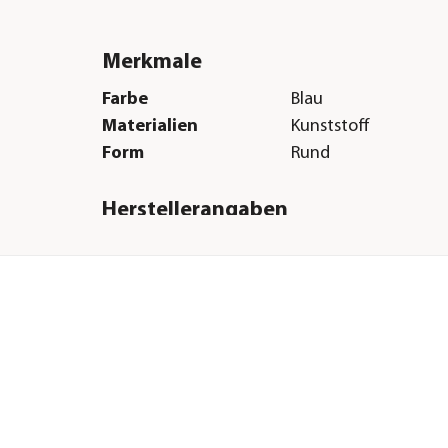
Merkmale
Farbe
Blau
Materialien
Kunststoff
Form
Rund
Herstellerangaben
Land
DE
Firma
Otto Graf GmbH
ale,
Kunststofferzeugnis
E-Mail
info@garantia.com
ale
Straße
Carl-Zeiss-Str.
Hausnummer
2 - 6
 35
Postleitzahl
79331
Stadt
Teningen