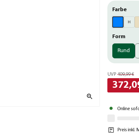
Farbe
H
Form
Rund
UVP
409,99 €
372,0
Online sof
Preis inkl.