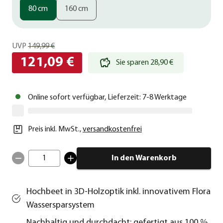
80 cm
160 cm
UVP
149,99 €
121,09 €
Sie sparen 28,90 €
Online sofort verfügbar, Lieferzeit: 7-8 Werktage
Preis inkl. MwSt.
,
versandkostenfrei
1
In den Warenkorb
Hochbeet in 3D-Holzoptik inkl. innovativem Flora
Wassersparsystem
Nachhaltig und durchdacht: gefertigt aus 100 %