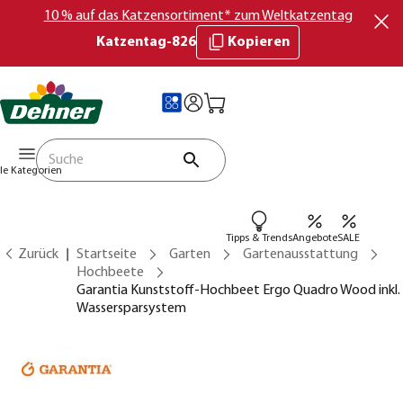
10 % auf das Katzensortiment* zum Weltkatzentag
Katzentag-826
Kopieren
lle Kategorien
Tipps & Trends
Angebote
SALE
Zurück
Startseite
Garten
Gartenausstattung
Hochbeete
Garantia Kunststoff-Hochbeet Ergo Quadro Wood inkl.
Wassersparsystem