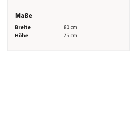
Maße
Breite
80 cm
Höhe
75 cm
Tiefe
60 cm
Volumen
360 l
Gewicht
12,6 kg
Grundfläche
0,5 m²
Wandstärke
3 mm
Merkmale
Farbe
Anthrazit|Braun
Materialien
Polypropylen
Besonderheiten
aus recycelten
Materialien
Form
Rechteckig