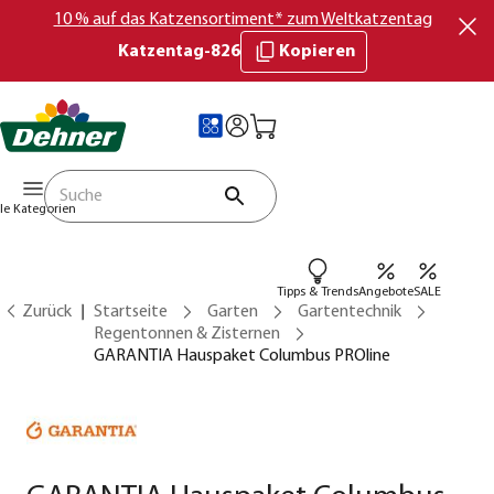
10 % auf das Katzensortiment* zum Weltkatzentag
Katzentag-826
Kopieren
lle Kategorien
Tipps & Trends
Angebote
SALE
Zurück
Startseite
Garten
Gartentechnik
Regentonnen & Zisternen
GARANTIA Hauspaket Columbus PROline