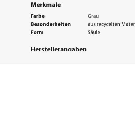
Merkmale
Farbe
Grau
Besonderheiten
aus recycelten Mater
Form
Säule
Herstellerangaben
Land
DE
Firma
Otto Graf GmbH
Kunststofferzeugnis
kl.
E-Mail
info@garantia.com
Straße
Carl-Zeiss-Str.
Hausnummer
2 - 6
 35
Postleitzahl
79331
ndig
Stadt
Teningen