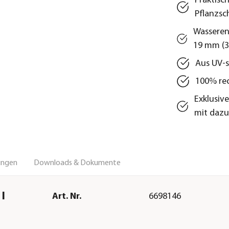
Praktisc
Pflanzsc
Wasseren
19 mm (3/
Aus UV-s
100% rec
Exklusiv
mit daz
ungen
Downloads & Dokumente
 l
Art. Nr.
6698146