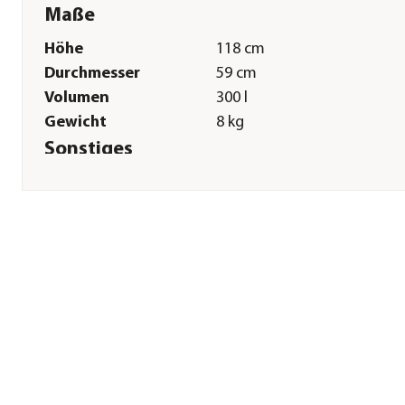
Maße
Höhe
118 cm
Durchmesser
59 cm
Volumen
300 l
Gewicht
8 kg
Sonstiges
Marke
Garantia
Zertifizierung
Made in Germany
Garantie
5 Jahr(e)
Lieferumfang
inkl. Regenwasserbehälter in
Pflanzschale und
Zulaufdichtung
Hinweis
Höhe des Auslaufhahns: ca.
cm; Bei Frostgefahr vollstä
entleeren