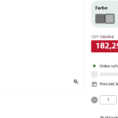
Farbe
UVP
199,99 €
182,2
Online sof
Preis inkl.
1