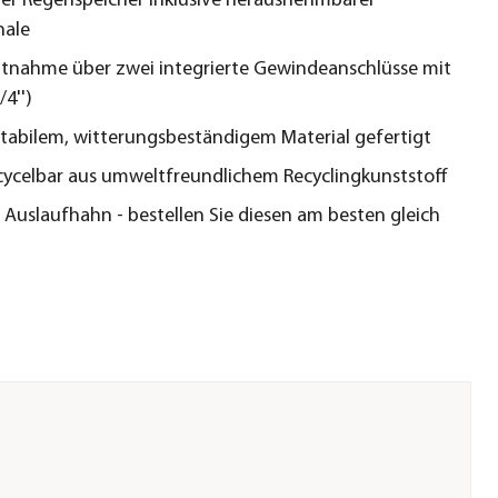
her Regenspeicher inklusive herausnehmbarer
hale
tnahme über zwei integrierte Gewindeanschlüsse mit
4'')
tabilem, witterungsbeständigem Material gefertigt
ycelbar aus umweltfreundlichem Recyclingkunststoff
e Auslaufhahn - bestellen Sie diesen am besten gleich
u