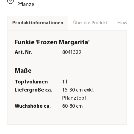
Pflanze
Über das Produkt
Hinweise
Produktinformationen
Funkie 'Frozen Margarita'
Art. Nr.
8041329
Maße
Topfvolumen
1 l
Liefergröße ca.
15-30 cm exkl.
Pflanztopf
Wuchshöhe ca.
60-80 cm
Merkmale
Farbe
Creme|Grün