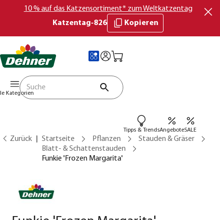
10 % auf das Katzensortiment* zum Weltkatzentag
Katzentag-826
Kopieren
lle Kategorien
Tipps & Trends
Angebote
SALE
Zurück
Startseite
Pflanzen
Stauden & Gräser
Blatt- & Schattenstauden
Funkie 'Frozen Margarita'