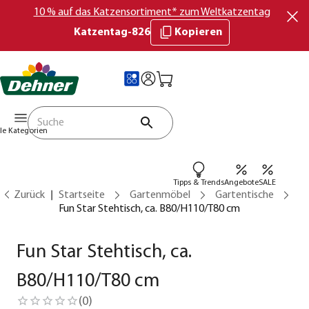
10 % auf das Katzensortiment* zum Weltkatzentag
Katzentag-826
Kopieren
lle Kategorien
Tipps & Trends
Angebote
SALE
Zurück
Startseite
Gartenmöbel
Gartentische
Fun Star Stehtisch, ca. B80/H110/T80 cm
Fun Star Stehtisch, ca.
B80/H110/T80 cm
(
0
)