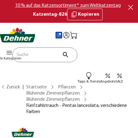
10 % auf das Katzensortiment* zum Weltkatzentag
Katzentag-826
Kopieren
lle Kategorien
Tipps & Trends
Angebote
SALE
Zurück
Startseite
Pflanzen
Blühende Zimmerpflanzen
Blühende Zimmerpflanzen
Fünfzahlstrauch - Pentas lanceolata, verschiedene
Farben