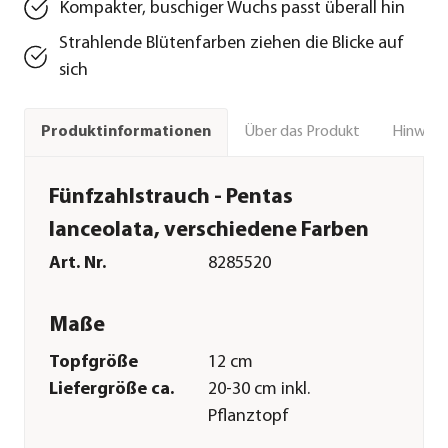
Kompakter, buschiger Wuchs passt überall hin
Strahlende Blütenfarben ziehen die Blicke auf
sich
Über das Produkt
Hinweise
Produktinformationen
Fünfzahlstrauch - Pentas
lanceolata, verschiedene Farben
Art. Nr.
8285520
Maße
Topfgröße
12 cm
Liefergröße ca.
20-30 cm inkl.
Pflanztopf
Merkmale