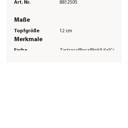
Art. Nr.
8812505
Maße
Topfgröße
12 cm
Merkmale
Farbe
Zartrosa|Rosa|Pink|Lila|Creme|H
Blütezeit
April|August|Juli|Juni|Mai|Okt
Blütenmerkmal
mehrfarbig
Wuchsform
aufrecht
Besonderheiten
Insektenfreundlich|Blütenschm
Lebenszyklus
einjährig
Einsatzbereich
Balkonbepflanzung|Beetbepfl
Pflege
Standort
halbschattig|hell
Winterhart
frostempfindlich