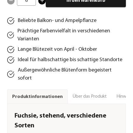
6
In den Warenkorb
Beliebte Balkon- und Ampelpflanze
Prächtige Farbenvielfalt in verschiedenen
Varianten
Lange Blütezeit von April - Oktober
Ideal für halbschattige bis schattige Standorte
Außergewöhnliche Blütenform begeistert
sofort
Über das Produkt
Hinweise
Produktinformationen
Fuchsie, stehend, verschiedene
Sorten