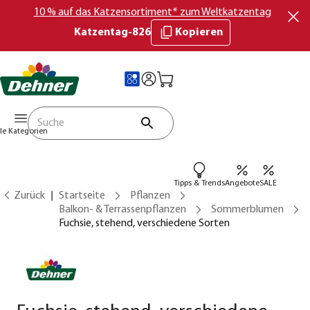
10 % auf das Katzensortiment* zum Weltkatzentag
Katzentag-826
Kopieren
lle Kategorien
Tipps & Trends
Angebote
SALE
Zurück
Startseite
Pflanzen
Balkon- & Terrassenpflanzen
Sommerblumen
Fuchsie, stehend, verschiedene Sorten