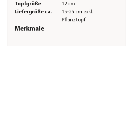
Topfgröße
12 cm
Liefergröße ca.
15-25 cm exkl.
Pflanztopf
Merkmale
Farbe
Orange|Hellrot
Blütezeit
Mai|Juni|Juli|August|Septembe
Wuchsform
kompakt|aufrecht
Besonderheiten
Insektenfreundlich|Blütenschm
Laub
Lebenszyklus
einjährig
Einsatzbereich
Balkonbepflanzung|Beetbepfl
Pflege
Standort
halbschattig|hell
Winterhart
frostempfindlich
Sonstiges