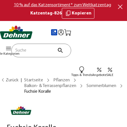
10 % auf das Katzensortiment* zum Weltkatzentag
Katzentag-826
Kopieren
lle Kategorien
Tipps & Trends
Angebote
SALE
Zurück
Startseite
Pflanzen
Balkon- & Terrassenpflanzen
Sommerblumen
Fuchsie Koralle