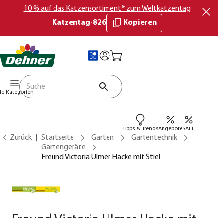
10 % auf das Katzensortiment* zum Weltkatzentag
Katzentag-826
Kopieren
lle Kategorien
Tipps & Trends
Angebote
SALE
Zurück
Startseite
Garten
Gartentechnik
Gartengeräte
Freund Victoria Ulmer Hacke mit Stiel