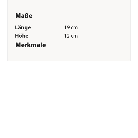
Maße
Länge
19 cm
Höhe
12 cm
Merkmale
Farbe
Grau|Dunkelgrau|Hellbraun
Technische Details
Arbeitsbreite
10 cm
Sonstiges
Marke
Freund-Victoria
Zertifizierung
FSC® zertifiziertes
Produkt (FSC®-
N001502)
Garantie
2 Jahr(e)