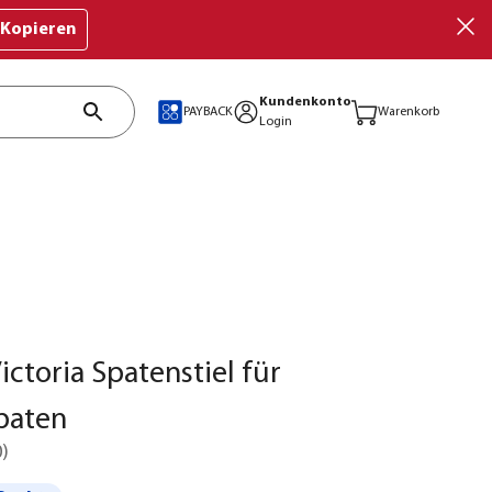
Kopieren
Kundenkonto
PAYBACK
Warenkorb
Login
ictoria Spatenstiel für
paten
0
)