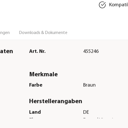
Kompatib
ungen
Downloads & Dokumente
paten
Art. Nr.
455246
Merkmale
Farbe
Braun
Herstellerangaben
Land
DE
Firma
Freund Victoria
E-Mail
info@freund-victori