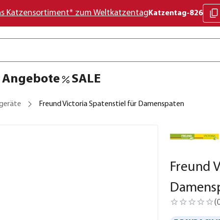
as Katzensortiment* zum Weltkatzentag
Katzentag-826
Angebote
SALE
geräte
Freund Victoria Spatenstiel für Damenspaten
Freund V
Damens
(