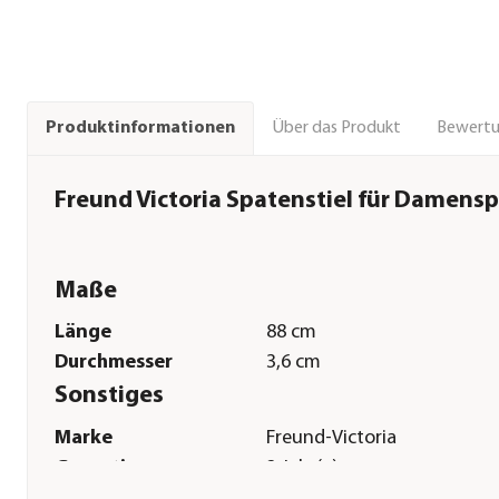
Über das Produkt
Bewert
Produktinformationen
Freund Victoria Spatenstiel für Damens
Maße
Länge
88 cm
Durchmesser
3,6 cm
Sonstiges
Marke
Freund-Victoria
Garantie
2 Jahr(e)