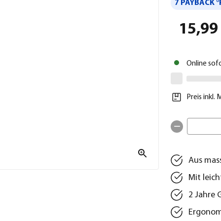
7 PAYBACK °
15,99
Online sof
Preis inkl.
Aus mass
Mit leic
2 Jahre 
Ergonom