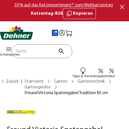
10 % auf das Katzensortiment* zum Weltkatzentag
Katzentag-826
Kopieren
lle Kategorien
Tipps & Trends
Angebote
SALE
Zurück
Startseite
Garten
Gartentechnik
Gartengeräte
Freund Victoria Spatengabel Tradition 85 cm