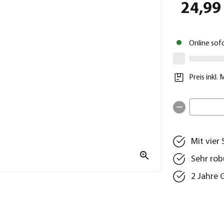
24,99
Online sof
Preis inkl.
Mit vier
Sehr rob
2 Jahre 