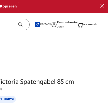
Kopieren
Kundenkonto
PAYBACK
Warenkorb
Login
ictoria Spatengabel 85 cm
0
)
°Punkte