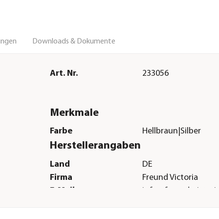
ungen
Downloads & Dokumente
Art. Nr.
233056
Merkmale
Farbe
Hellbraun|Silber
Herstellerangaben
Land
DE
Firma
Freund Victoria
E-Mail
info@freund-victori
Straße
Stuttgarter Str.
Hausnummer
4