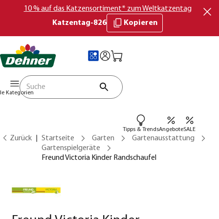
10 % auf das Katzensortiment* zum Weltkatzentag
Katzentag-826
Kopieren
lle Kategorien
Tipps & Trends
Angebote
SALE
Zurück
Startseite
Garten
Gartenausstattung
Gartenspielgeräte
Freund Victoria Kinder Randschaufel