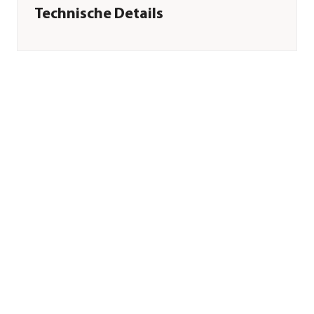
Technische Details
Arbeitsbreite
12 cm
Sonstiges
Marke
Freund-Victoria
Garantie
2 Jahr(e)
Herstellerangaben
Land
DE
Firma
Freund Victoria
E-Mail
info@freund-
victoria.de
Straße
Stuttgarter Str.
Hausnummer
4
Postleitzahl
73614
Stadt
Schorndorf