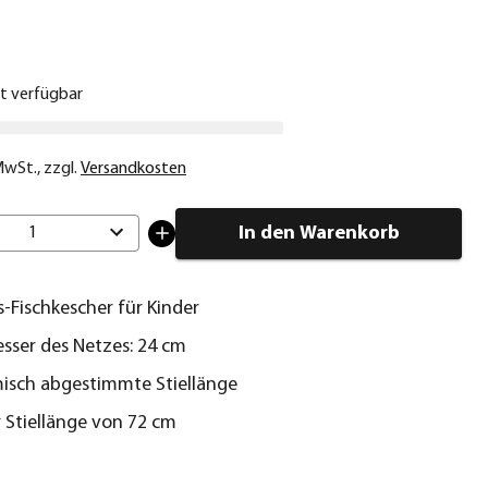
€
ht verfügbar
 MwSt.
,
zzgl.
Versandkosten
In den Warenkorb
1
s-Fischkescher für Kinder
ser des Netzes: 24 cm
isch abgestimmte Stiellänge
r Stiellänge von 72 cm