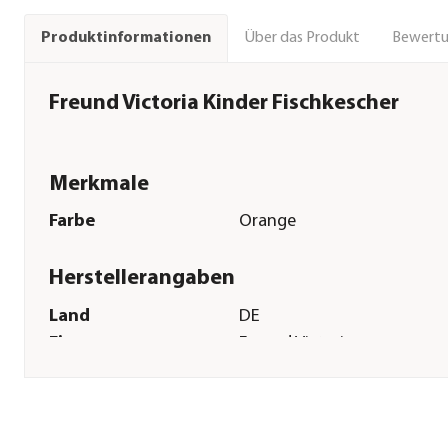
Über das Produkt
Bewert
Produktinformationen
Freund Victoria Kinder Fischkescher
Merkmale
Farbe
Orange
Herstellerangaben
Land
DE
Firma
Freund Victoria
E-Mail
info@freund-victoria.de
Straße
Stuttgarter Str.
Hausnummer
4