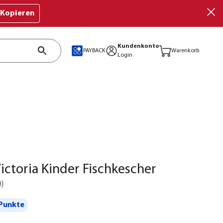
Kopieren
Kundenkonto
PAYBACK
Warenkorb
Login
ictoria Kinder Fischkescher
0
)
Punkte