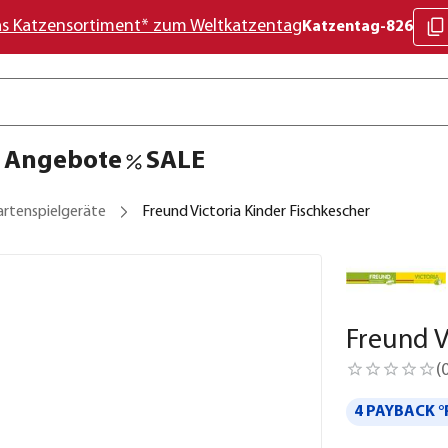
as Katzensortiment* zum Weltkatzentag
Katzentag-826
Angebote
SALE
artenspielgeräte
Freund Victoria Kinder Fischkescher
Freund V
(
4 PAYBACK °