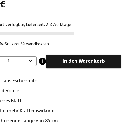
 €
ort verfügbar, Lieferzeit: 2-3 Werktage
 MwSt.
,
zzgl.
Versandkosten
In den Warenkorb
1
iel aus Eschenholz
ederdülle
fenes Blatt
t für mehr Krafteinwirkung
chonende Länge von 85 cm