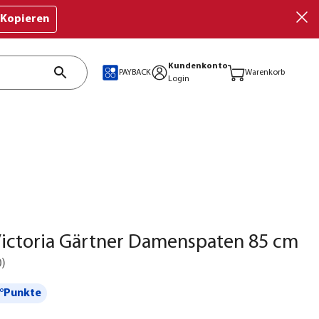
Kopieren
Kundenkonto
PAYBACK
Warenkorb
Login
ictoria Gärtner Damenspaten 85 cm
0
)
°Punkte