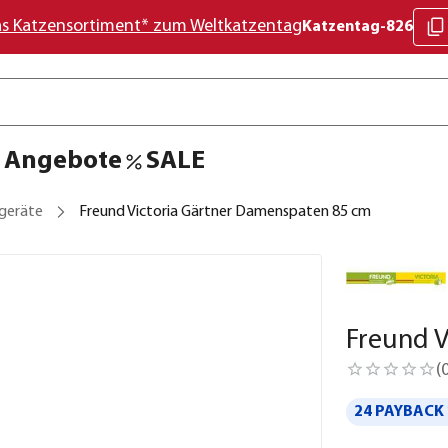
as Katzensortiment* zum Weltkatzentag
Katzentag-826
Angebote
SALE
geräte
Freund Victoria Gärtner Damenspaten 85 cm
Freund V
(
24 PAYBACK 