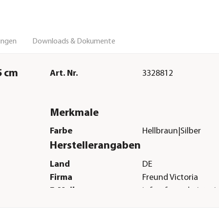
ungen
Downloads & Dokumente
5 cm
Art. Nr.
3328812
Merkmale
Farbe
Hellbraun|Silber
Herstellerangaben
Land
DE
Firma
Freund Victoria
E-Mail
info@freund-victori
Straße
Stuttgarter Str.
Hausnummer
4