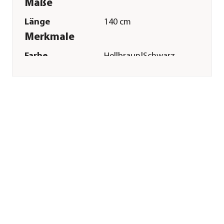
Maße
Länge
140 cm
Merkmale
Farbe
Hellbraun|Schwarz
Sonstiges
Marke
Freund-Victoria
Garantie
2 Jahr(e)
Herstellerangaben
Land
DE
Firma
Freund Victoria
E-Mail
info@freund-
victoria.de
Straße
Stuttgarter Str.
Hausnummer
4
Postleitzahl
73614