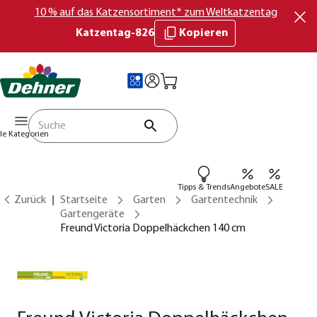
10 % auf das Katzensortiment* zum Weltkatzentag
Katzentag-826
Kopieren
lle Kategorien
Tipps & Trends
Angebote
SALE
Zurück
Startseite
Garten
Gartentechnik
Gartengeräte
Freund Victoria Doppelhäckchen 140 cm