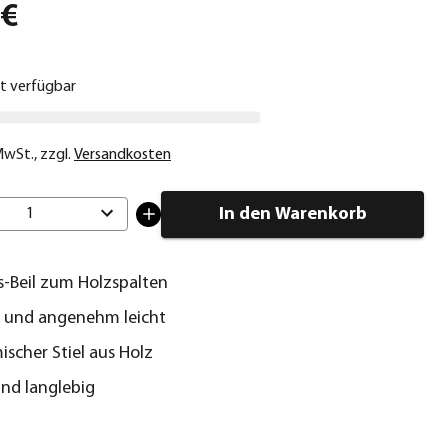
 €
ht verfügbar
 MwSt.
,
zzgl.
Versandkosten
In den Warenkorb
1
s-Beil zum Holzspalten
h und angenehm leicht
scher Stiel aus Holz
nd langlebig