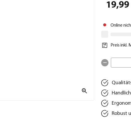
19,99
Online nic
Preis inkl.
Qualität
Handlic
Ergonomi
Robust u