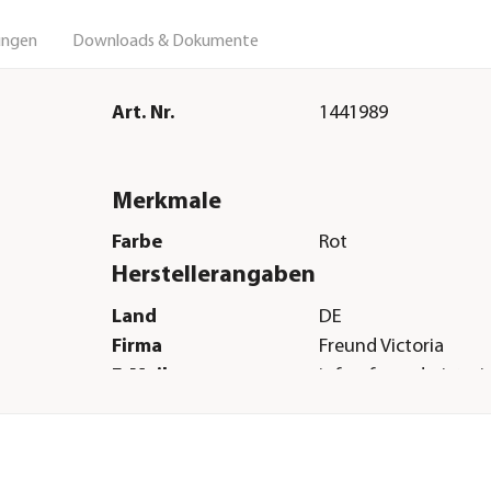
ungen
Downloads & Dokumente
Art. Nr.
1441989
Merkmale
Farbe
Rot
Herstellerangaben
Land
DE
Firma
Freund Victoria
E-Mail
info@freund-victori
Straße
Stuttgarter Str.
Hausnummer
4
Postleitzahl
73614