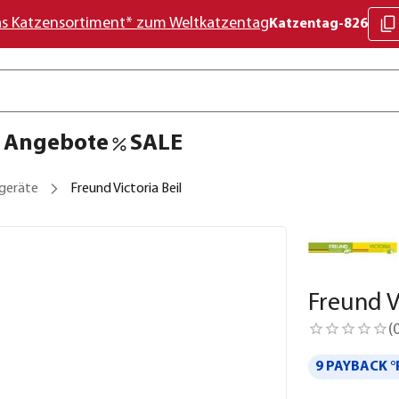
as Katzensortiment* zum Weltkatzentag
Katzentag-826
Angebote
SALE
geräte
Freund Victoria Beil
Freund V
(
9 PAYBACK °