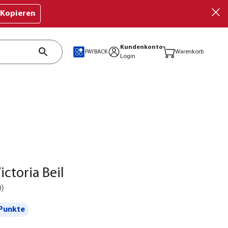
Kopieren
Kundenkonto
PAYBACK
Warenkorb
Login
ictoria Beil
0
)
Punkte