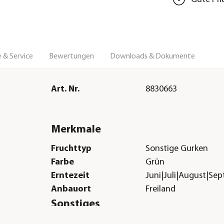
 & Service
Bewertungen
Downloads & Dokumente
Art. Nr.
8830663
Merkmale
Fruchttyp
Sonstige Gurken
Farbe
Grün
Erntezeit
Juni|Juli|August|Se
Anbauort
Freiland
Sonstiges
hützt
Marke
Dehner