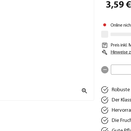
3,59 
Online nic
Preis inkl.
Hinweise z
Robuste
Der Klas
Hervorr
Die Fruc
Gute Pfla