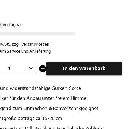
€
ht verfügbar
 MwSt.
,
zzgl.
Versandkosten
um Service und Anlieferung
In den Warenkorb
4
 und widerstandsfähige Gurken-Sorte
siker für den Anbau unter freiem Himmel
agend zum Einmachen & Rohverzehr geeignet
htgröße beträgt ca. 15-20 cm
nzpartner: Dill, Basilikum, Fenchel oder Kohlrabi