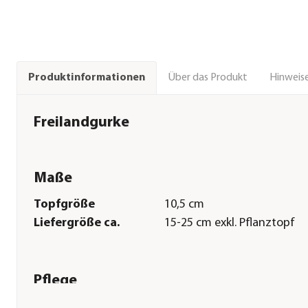
Über das Produkt
Hinweise
Produktinformationen
Freilandgurke
Maße
Topfgröße
10,5 cm
Liefergröße ca.
15-25 cm exkl. Pflanztopf
Pflege
Standort
hell|sonnig|warm|windgesc