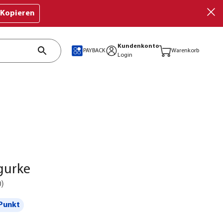
Kopieren
Kundenkonto
PAYBACK
Warenkorb
Login
gurke
0
)
Punkt