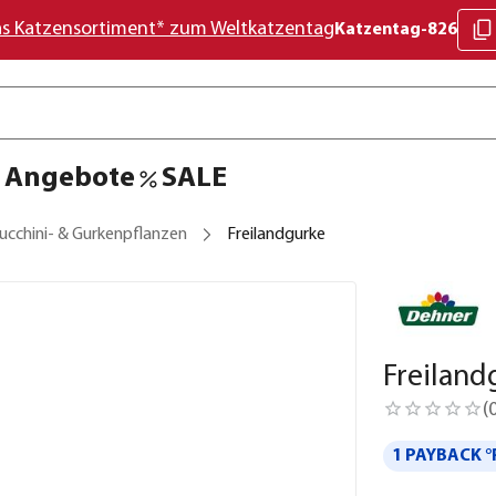
as Katzensortiment* zum Weltkatzentag
Katzentag-826
Angebote
SALE
ucchini- & Gurkenpflanzen
Freilandgurke
Freiland
(
1 PAYBACK °