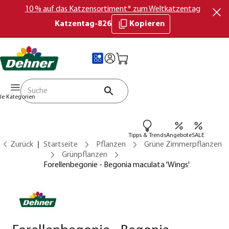
10 % auf das Katzensortiment* zum Weltkatzentag
Katzentag-826
Kopieren
lle Kategorien
Tipps & Trends
Angebote
SALE
Zurück
Startseite
Pflanzen
Grüne Zimmerpflanzen
Grünpflanzen
Forellenbegonie - Begonia maculata 'Wings'