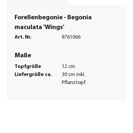
Forellenbegonie - Begonia
maculata 'Wings'
Art. Nr.
8761066
Maße
Topfgröße
12 cm
Liefergröße ca.
30 cm inkl.
Pflanztopf
Wuchshöhe ca.
40 cm
Merkmale
Farbe
Dunkelgrün|Weiß
Blütenmerkmal
einfach
Wuchsform
aufrecht