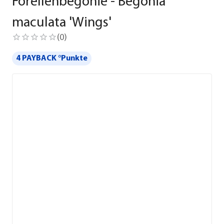
Forellenbegonie - Begonia
maculata 'Wings'
(
0
)
4 PAYBACK °Punkte