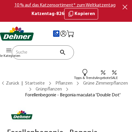
10 % auf das Katzensortiment* zum Weltkatzentag
Katzentag-826
Kopieren
lle Kategorien
Tipps & Trends
Angebote
SALE
Zurück
Startseite
Pflanzen
Grüne Zimmerpflanzen
Grünpflanzen
Forellenbegonie - Begonia maculata 'Double Dot'