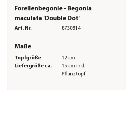
Forellenbegonie - Begonia
maculata 'Double Dot'
Art. Nr.
8730814
Maße
Topfgröße
12 cm
Liefergröße ca.
15 cm inkl.
Pflanztopf
Wuchshöhe ca.
20 cm
Merkmale
Farbe
Grün|Weiß
Wuchsform
kompakt
Besonderheiten
außergewöhnliche
Blattzeichnung