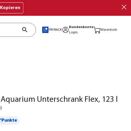
Kopieren
Kundenkonto
PAYBACK
Warenkorb
Login
Aquarium Unterschrank Flex, 123 l
0
)
°Punkte