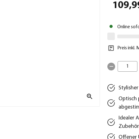
109,9
Online sof
Preis inkl.
1
Stylishe
Optisch 
abgesti
Idealer 
Zubehör
Offener 