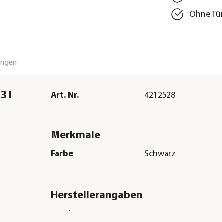
Ohne Tür
ungen
3 l
Art. Nr.
4212528
Merkmale
Farbe
Schwarz
Herstellerangaben
Land
DE