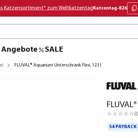
as Katzensortiment* zum Weltkatzentag
Katzentag-826
Angebote
SALE
el
FLUVAL® Aquarium Unterschrank Flex, 123 l
FLUVAL® 
(
54 PAYBACK 